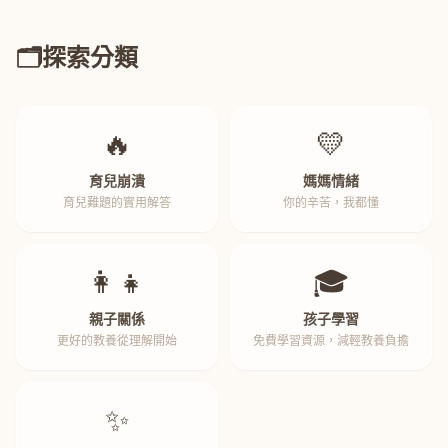
🗂️
探索分類
🔥
💛
育兒崩潰
媽媽情緒
育兒難題的實用解答
你的辛苦，我都懂
👩‍👧
🎓
親子關係
孩子學習
更好的教養從理解開始
免費學習資源，減輕教養負擔
✨