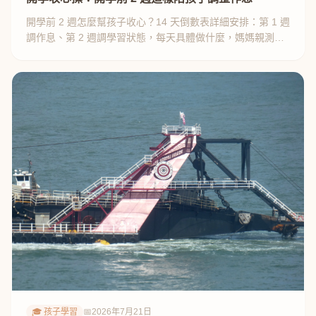
開學前 2 週怎麼幫孩子收心？14 天倒數表詳細安排：第 1 週
調作息、第 2 週調學習狀態，每天具體做什麼，媽媽親測有
效。
🎓 孩子學習
📅
2026年7月21日