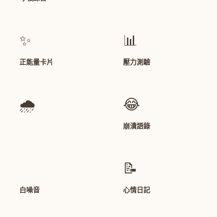
✨
📊
正能量卡片
壓力測驗
🌧️
😂
崩潰語錄
📝
白噪音
心情日記