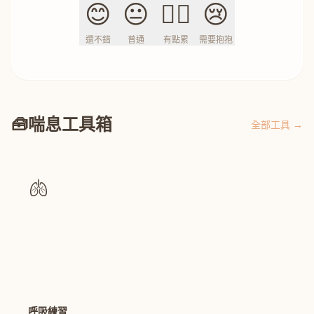
😊
😐
😮‍💨
😢
還不錯
普通
有點累
需要抱抱
🧰
喘息工具箱
全部工具 →
🫁
呼吸練習