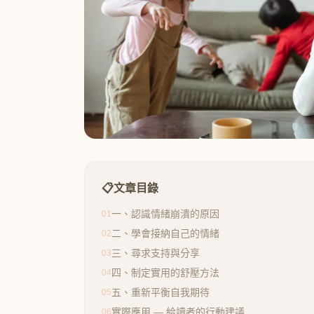
📋
文章目錄
一、認識情緒崩潰的原因
01
二、學會接納自己的情緒
02
三、尋求支持與分享
03
四、制定實用的舒壓方法
04
五、重新平衡自我期待
05
實際應用 — 給讀者的行動建議
06