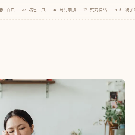
🏠
首頁
🫁
喘息工具
🔥
育兒崩潰
💛
媽媽情緒
👩‍👧
親子