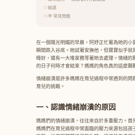
結語
07
💬 常見問題
08
在一個陽光明媚的早晨，阿妤正忙著為她的小
瞬間跌入谷底。她試著安撫他，但寶寶似乎就
睡好，還有一大堆家務等著她去處理。情緒的
的日子何時才會結束？媽媽的角色真的這麼艱
情緒崩潰是許多媽媽在育兒過程中常遇到的問
育兒的挑戰。
一、認識情緒崩潰的原因
媽媽們的情緒崩潰，往往來自於多重壓力。首
媽媽們在育兒過程中常面臨的壓力來源包括孩