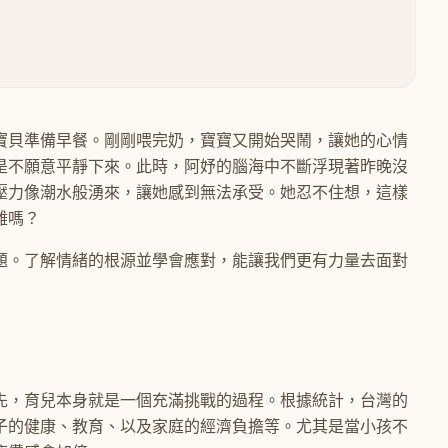
寶貝準備早餐。剛剛喂完奶，寶寶又開始哭鬧，讓她的心情
是不願意平靜下來。此時，阿妤的腦海中不斷浮現著昨晚沒
壓力像潮水般湧來，讓她感到無法承受。她忍不住想，這樣
難嗎？
題。了解情緒的根源並學會應對，能讓我們更有力量去面對
先，育兒本身就是一個充滿挑戰的過程。根據統計，台灣的
子的健康、教育、以及家庭的經濟負擔等。尤其是當小孩不