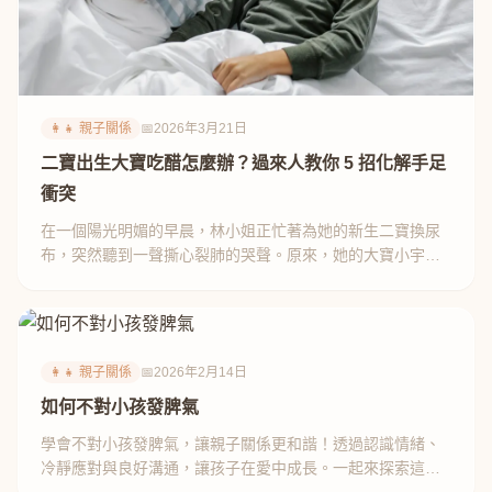
👩‍👧 親子關係
📅
2026年3月21日
二寶出生大寶吃醋怎麼辦？過來人教你 5 招化解手足
衝突
在一個陽光明媚的早晨，林小姐正忙著為她的新生二寶換尿
布，突然聽到一聲撕心裂肺的哭聲。原來，她的大寶小宇正
在客廳裡，對著媽媽的注意力感到不滿⋯⋯
👩‍👧 親子關係
📅
2026年2月14日
如何不對小孩發脾氣
學會不對小孩發脾氣，讓親子關係更和諧！透過認識情緒、
冷靜應對與良好溝通，讓孩子在愛中成長。一起來探索這些