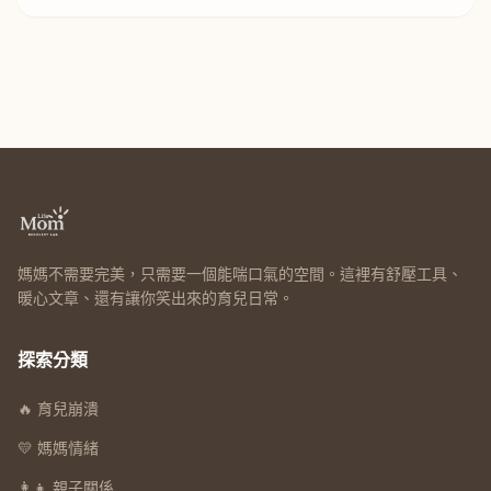
子一起找回平靜。
媽媽不需要完美，只需要一個能喘口氣的空間。這裡有舒壓工具、
暖心文章、還有讓你笑出來的育兒日常。
探索分類
🔥 育兒崩潰
💛 媽媽情緒
👩‍👧 親子關係