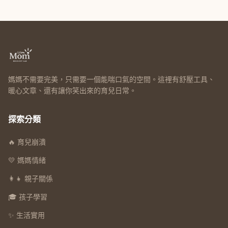
媽媽不需要完美，只需要一個能喘口氣的空間。這裡有舒壓工具、
暖心文章、還有讓你笑出來的育兒日常。
探索分類
🔥 育兒崩潰
💛 媽媽情緒
👩‍👧 親子關係
🎓 孩子學習
✨ 生活實用