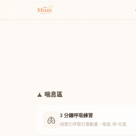
🧘 喘息區
3 分鐘呼吸練習
🫁
視覺化呼吸引導動畫，吸氣-停-吐氣