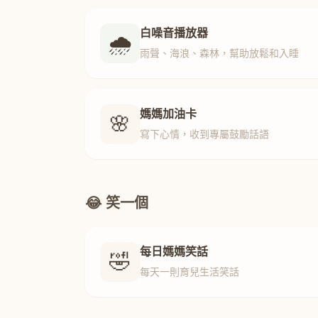
白噪音播放器
🌧️
雨聲、海浪、森林，幫助放鬆和入睡
媽媽加油卡
🌸
寫下心情，收到專屬鼓勵話語
😂 笑一個
每日媽媽笑話
🤣
每天一則育兒生活笑話