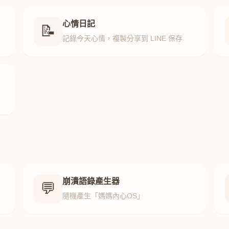
心情日記
📝
記錄今天心情，複製分享到 LINE 保存
崩潰語錄產生器
💬
隨機產生「媽媽內心OS」