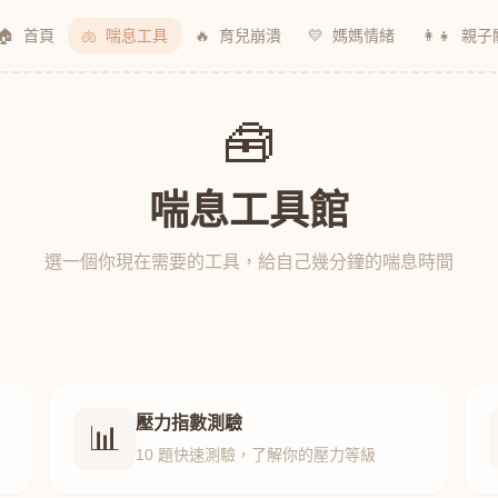
🏠
首頁
🫁
喘息工具
🔥
育兒崩潰
💛
媽媽情緒
👩‍👧
親子
🧰
喘息工具館
選一個你現在需要的工具，給自己幾分鐘的喘息時間
壓力指數測驗
📊
10 題快速測驗，了解你的壓力等級