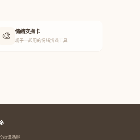
情緒安撫卡
🎨
親子一起用的情緒辨識工具
多
於薇佳媽咪