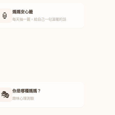
媽媽安心籤
🏮
每天抽一籤，給自己一句溫暖的話
你是哪種媽媽？
🎭
趣味心理測驗