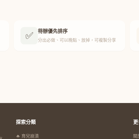
待辦優先排序
✅
分出必做、可以晚點、放掉，可複製分享
探索分類
更
🔥 育兒崩潰
關
有