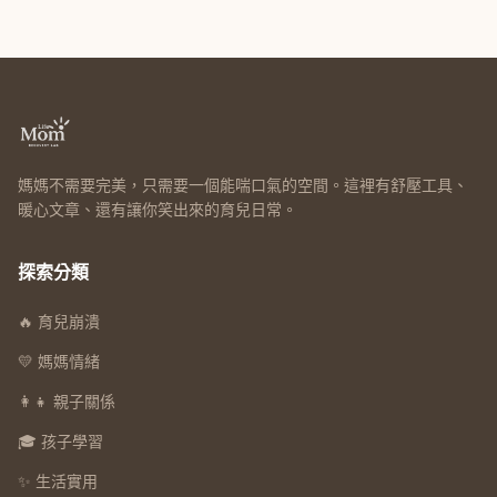
媽媽不需要完美，只需要一個能喘口氣的空間。這裡有舒壓工具、
暖心文章、還有讓你笑出來的育兒日常。
探索分類
🔥 育兒崩潰
💛 媽媽情緒
👩‍👧 親子關係
🎓 孩子學習
✨ 生活實用