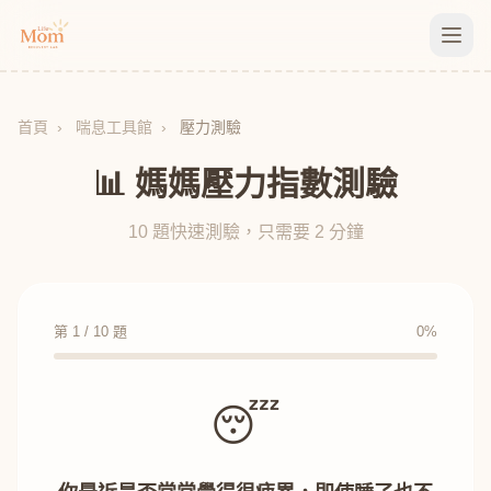
首頁
›
喘息工具館
›
壓力測驗
📊 媽媽壓力指數測驗
10 題快速測驗，只需要 2 分鐘
第
1
/
10
題
0
%
😴