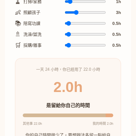
🧹
打掃/家務
1
h
👶
照顧孩子
3
h
📚
陪寫功課
0.5
h
🚿
洗澡/盥洗
0.5
h
🛒
採購/雜事
0.5
h
一天 24 小時，你已經用了
22.0
小時
2.0
h
是留給你自己的時間
其他事
22.0
h
我的時間
2.0
h
你的自己時間很少了，要想辦法多留一點給自