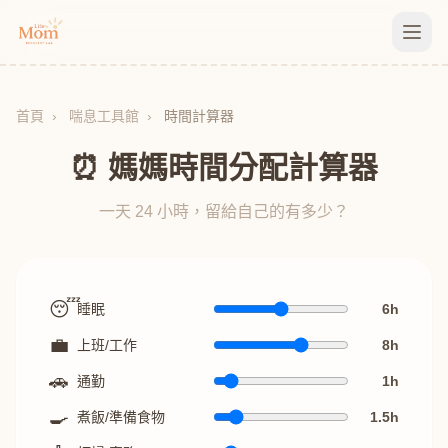
首頁
›
喘息工具館
›
時間計算器
⏰ 媽媽時間分配計算器
一天 24 小時，留給自己的有多少？
😴
睡眠
6
h
💼
上班/工作
8
h
🚗
通勤
1
h
🍳
煮飯/準備食物
1.5
h