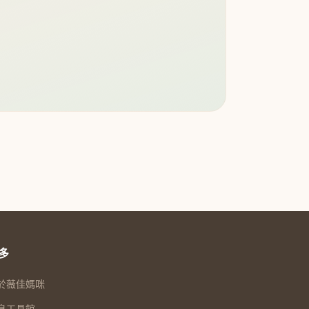
多
於薇佳媽咪