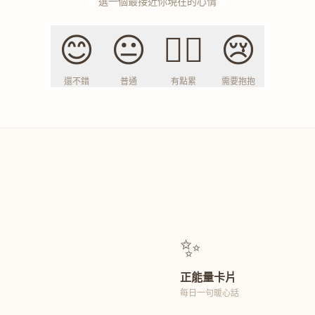
選一個最接近你現在的心情
😊
😐
😮‍💨
😢
還不錯
普通
有點累
需要抱抱
✨
正能量卡片
每日一句暖心話