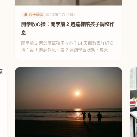
🎓 孩子學習
📅
2026年7月28日
開學收心操：開學前 2 週這樣陪孩子調整作
息
開學前 2 週怎麼幫孩子收心？14 天倒數表詳細安
排：第 1 週調作息、第 2 週調學習狀態，每天具
體做什麼，媽媽親測有效。
子
步