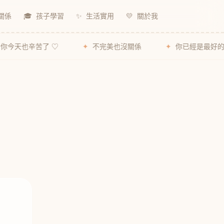
關係
🎓
孩子學習
✨
生活實用
💛
關於我
苦了 ♡
✦
不完美也沒關係
✦
你已經是最好的媽媽了