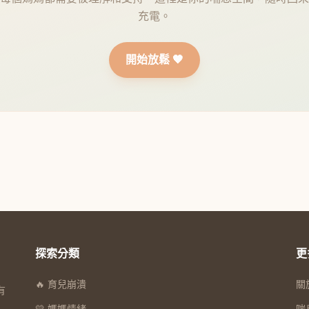
充電。
開始放鬆 🧡
探索分類
更
🔥 育兒崩潰
關
有