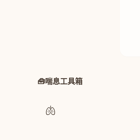
🧰
喘息工具箱
🫁