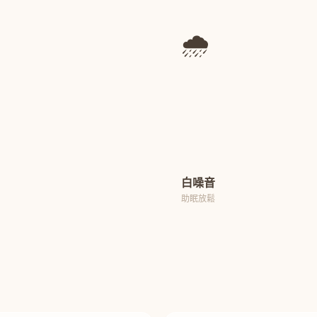
🌧️
白噪音
助眠放鬆