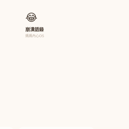
😂
崩潰語錄
媽媽內心OS