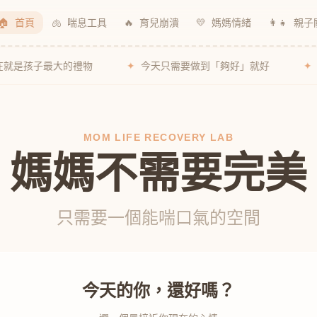
🏠
首頁
🫁
喘息工具
🔥
育兒崩潰
💛
媽媽情緒
👩‍👧
親子
最大的禮物
✦
今天只需要做到「夠好」就好
✦
你今天也辛
MOM LIFE RECOVERY LAB
媽媽不需要完美
只需要一個能喘口氣的空間
今天的你，還好嗎？