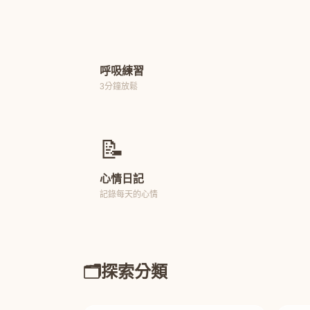
呼吸練習
3分鐘放鬆
📝
心情日記
記錄每天的心情
🗂️
探索分類