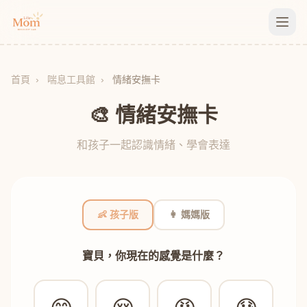
首頁
›
喘息工具館
›
情緒安撫卡
🎨 情緒安撫卡
和孩子一起認識情緒、學會表達
👶 孩子版
👩 媽媽版
寶貝，你現在的感覺是什麼？