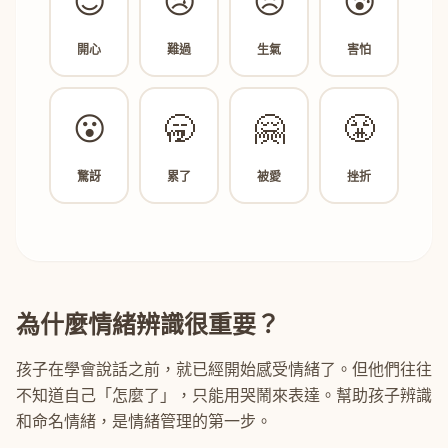
😊
😢
😠
😰
開心
難過
生氣
害怕
😮
🥱
🤗
😤
驚訝
累了
被愛
挫折
為什麼情緒辨識很重要？
孩子在學會說話之前，就已經開始感受情緒了。但他們往往
不知道自己「怎麼了」，只能用哭鬧來表達。幫助孩子辨識
和命名情緒，是情緒管理的第一步。