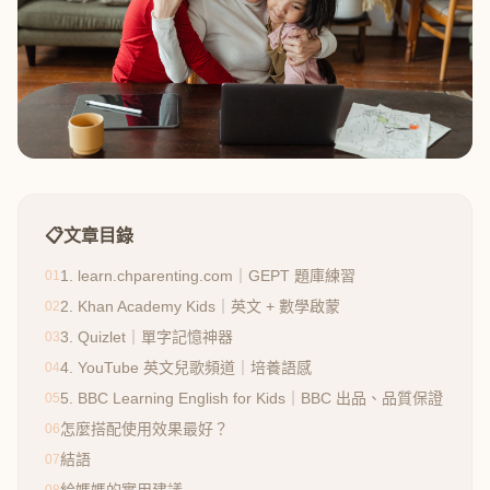
📋
文章目錄
1. learn.chparenting.com｜GEPT 題庫練習
01
2. Khan Academy Kids｜英文 + 數學啟蒙
02
3. Quizlet｜單字記憶神器
03
4. YouTube 英文兒歌頻道｜培養語感
04
5. BBC Learning English for Kids｜BBC 出品、品質保證
05
怎麼搭配使用效果最好？
06
結語
07