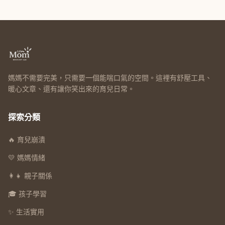
媽媽不需要完美，只需要一個能喘口氣的空間。這裡有舒壓工具、
暖心文章、還有讓你笑出來的育兒日常。
探索分類
🔥 育兒崩潰
💛 媽媽情緒
👩‍👧 親子關係
🎓 孩子學習
✨ 生活實用