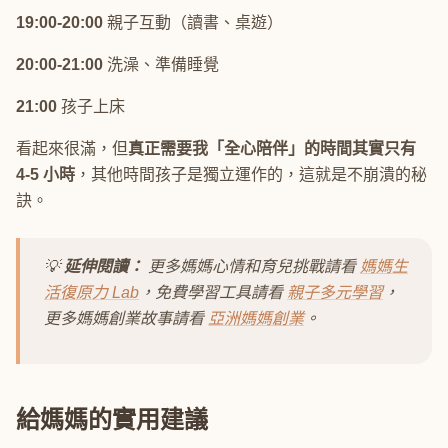
19:00-20:00
親子互動（讀書、桌遊）
20:00-21:00
洗澡、準備睡覺
21:00
孩子上床
看起來很滿，但
真正需要我「全心陪伴」的時間其實只有
4-5 小時
，其他時間孩子是獨立運作的，這就是不崩潰的秘
訣。
💡
延伸閱讀：
更多媽媽心情和育兒挑戰請看
媽媽生
活復原力 Lab
，免費學習工具請看
親子多元學習
，
更多媽媽創業故事請看
亞洲媽媽創業
。
給媽媽的實用建議