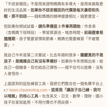
「不送安親班」不是用來證明媽媽有多偉大，是用來換取更
好的生活品質。
如果你不送安親班的代價是每天暴怒和失
眠，那不如送
——錢和媽媽的精神健康相比，錢更便宜。
但如果你想試試看，
請先準備這 3 件事再開始
：作息表
（含媽媽下班時段）、學習資源池、喘息時間。
前兩週會是
適應期
，孩子需要習慣新節奏，媽媽也需要練習「不被需
要」。
我自己今年是第二次嘗試，比去年順利很多。
關鍵真的不是
孩子，是媽媽自己有沒有準備好
。如果你今年想跳出來，給
自己一個機會，但也給自己彈性——撐不住可以放棄，沒有
人會怪你。
上面提到的這些練習工具，我把它們整合在一個免費平台上
👉
learn.chparenting.com
，
這是我「讓孩子自己練、我可
以喘氣」的核心工具
。包含英文、日文、數學、理財，國小
孩子在家就能用，不用付費也不用註冊。