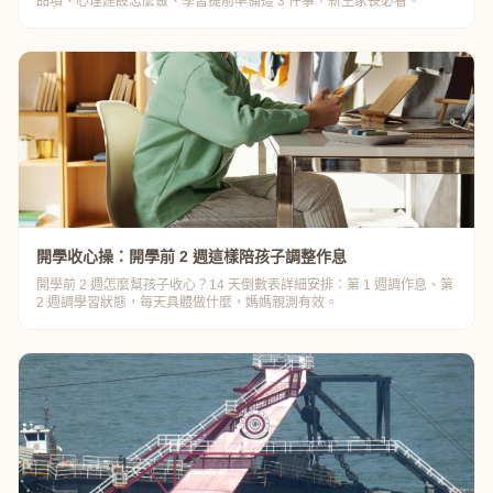
品項、心理建設怎麼做、學習提前準備這 3 件事，新生家長必看。
開學收心操：開學前 2 週這樣陪孩子調整作息
開學前 2 週怎麼幫孩子收心？14 天倒數表詳細安排：第 1 週調作息、第
2 週調學習狀態，每天具體做什麼，媽媽親測有效。