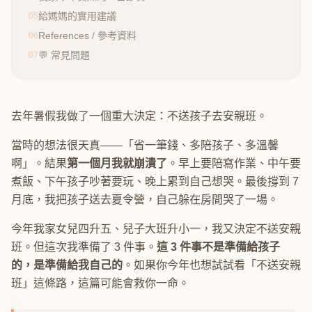
給媽媽的實用建議
05
References / 參考資料
06
💬 常見問題
07
去年暑假我做了一個重大決定：不送孩子去安親班。
當時的想法很天真——「省一筆錢、多陪孩子、多溫馨
啊」。結果
第一個月我就崩潰了
。早上要陪寫作業、中午要
煮飯、下午孩子吵著要玩、晚上累到自己想哭。最後撐到 7
月底，我把孩子送去夏令營，自己躲在房間哭了一場。
今年我家女兒四升五、兒子大班升小一，我又決定不送安親
班。但這次我準備了 3 件事。
這 3 件事不是準備給孩子
的，是準備給我自己的
。如果你今年也想試試看「不送安親
班」這條路，這篇可能會救你一命。