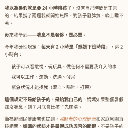
我以為暑假就是要 24 小時陪孩子
，沒有自己時間是正常
的。結果撐了兩週我就開始焦躁、對孩子發脾氣、晚上睡不
著。
後來我學到——
喘息不是奢侈，是必需
。
今年我硬性規定：
每天有 2 小時是「媽媽下班時段」
，這 2
小時內：
孩子可以看電視、玩玩具、做任何不需要我介入的事
我可以工作、運動、洗澡、發呆
緊急狀況才能找我（流血、嘔吐、打架）
這個規定不是給孩子的，是給我自己的
。媽媽如果整個暑假
都沒喘息，到 7 月底會比孩子先崩潰。
衛福部國民健康署也提到，
照顧者的心理健康
和家庭氛圍直
接相關。
媽媽的狀態才是暑假成功與否的關鍵
，不是孩子的