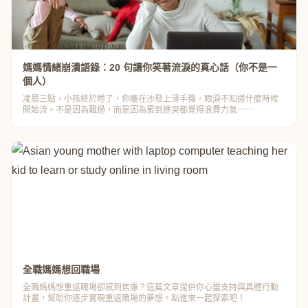
媽媽情緒崩潰語錄：20 句讓你笑著流淚的真心話（你不是一
個人）
凌晨三點，小孩終於睡了，你癱在沙發上滑手機，眼淚不知道什麼時候
開始流。不是因為難過，而是因為累到連哭都覺得浪費力氣⋯⋯
全職媽媽想回職場
全職媽媽想重返職場卻感到焦慮？這篇文章提供你心靈支持與具體行動
計畫，幫助你逐步實現重返職場的夢想。點進來一起探索吧！