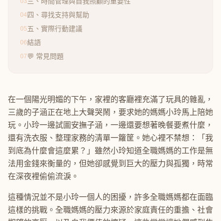
三、時間管理與自我照顧的重要性
03
四、尋找支持與幫助
04
五、實際行動建議
05
結語
06
💬 常見問題
07
在一個陽光明媚的下午，家裡的客廳裡充滿了玩具的雜亂，
三歲的子涵正在地上大聲哭鬧，要求她的媽媽小玲馬上陪她
玩。小玲一邊試圖安撫子涵，一邊還要想著晚餐要煮什麼，
還有洗衣服、整理家務的清單一籮筐。她心裡不禁想：「我
到底為什麼會這麼累？」雖然小玲知道全職媽媽的工作是無
法用金錢來衡量的，但她卻感覺到巨大的壓力與孤獨，時常
在深夜裡偷偷流淚。
這種情況並不是小玲一個人的困擾，許多全職媽媽都在面臨
這樣的挑戰。全職媽媽的壓力來源於家庭責任的重擔、社會