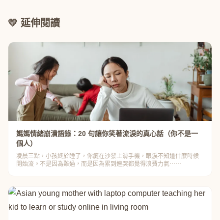
💛 延伸閱讀
媽媽情緒崩潰語錄：20 句讓你笑著流淚的真心話（你不是一
個人）
凌晨三點，小孩終於睡了，你癱在沙發上滑手機，眼淚不知道什麼時候
開始流。不是因為難過，而是因為累到連哭都覺得浪費力氣⋯⋯