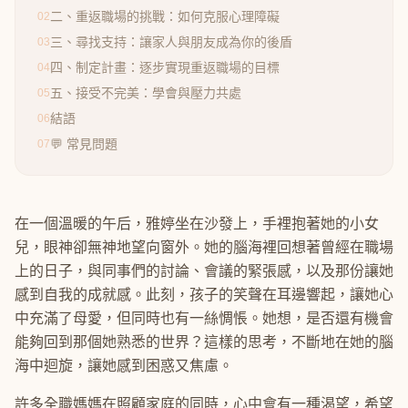
二、重返職場的挑戰：如何克服心理障礙
02
三、尋找支持：讓家人與朋友成為你的後盾
03
四、制定計畫：逐步實現重返職場的目標
04
五、接受不完美：學會與壓力共處
05
結語
06
💬 常見問題
07
在一個溫暖的午后，雅婷坐在沙發上，手裡抱著她的小女
兒，眼神卻無神地望向窗外。她的腦海裡回想著曾經在職場
上的日子，與同事們的討論、會議的緊張感，以及那份讓她
感到自我的成就感。此刻，孩子的笑聲在耳邊響起，讓她心
中充滿了母愛，但同時也有一絲惆悵。她想，是否還有機會
能夠回到那個她熟悉的世界？這樣的思考，不斷地在她的腦
海中迴旋，讓她感到困惑又焦慮。
許多全職媽媽在照顧家庭的同時，心中會有一種渴望，希望