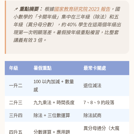
📌
重點摘要：
根據
國家教育研究院 2023 報告
，國
小數學的「卡關年級」集中在三年級（除法）和五
年級（異分母分數），約 40% 學生在這兩個年級出
現第一次明顯落差。暑假按年級重點複習，比整套
講義有效 3 倍。
年級
暑假重點
最常卡關處
100 以內加減 + 數量
一升二
退位減法
感
二升三
九九乘法 + 時間長度
7、8、9 的段落
三升四
除法 + 三位數運算
除法試商
異分母通分（大魔
四升五
分數運算 + 應用題