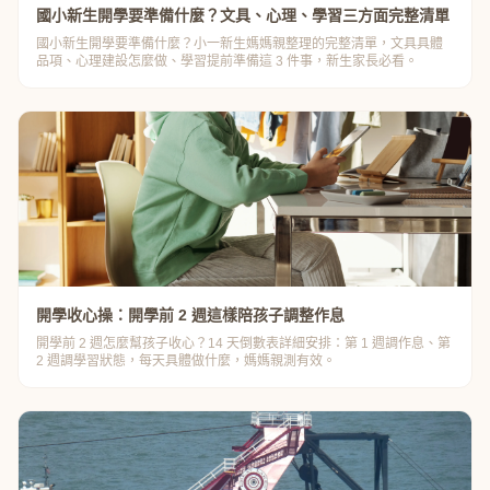
國小新生開學要準備什麼？文具、心理、學習三方面完整清單
國小新生開學要準備什麼？小一新生媽媽親整理的完整清單，文具具體
品項、心理建設怎麼做、學習提前準備這 3 件事，新生家長必看。
開學收心操：開學前 2 週這樣陪孩子調整作息
開學前 2 週怎麼幫孩子收心？14 天倒數表詳細安排：第 1 週調作息、第
2 週調學習狀態，每天具體做什麼，媽媽親測有效。