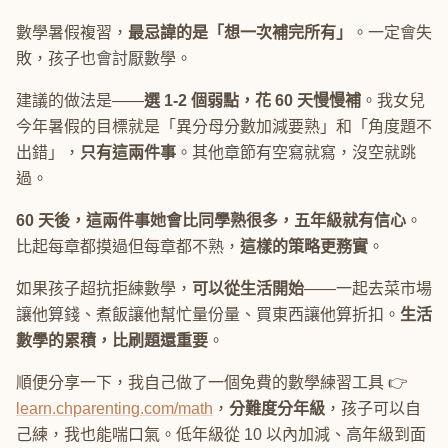
數學暑假複習，
最忌諱的是「想一次補完所有」
。一定會失
敗，孩子也會討厭數學。
建議的做法是——
選 1-2 個弱點，花 60 天慢慢補
。我女兒
今年暑假的目標就是「異分母分數加減要熟」和「角度題不
出錯」，
只有這兩件事
。其他章節有空寫就寫，沒空就跳
過。
60 天後，這兩件事她會比同學熟很多，五年級就有信心
。
比起每章都摸過但每章都不熟，
這樣的策略更務實
。
如果孩子超抗拒練數學，
可以從生活開始
——一起去菜市場
讓他算錢、煮飯讓他幫忙量份量、買東西讓他算折扣。
生活
數學的累積，比刷題還重要
。
順便分享一下，我自己做了一個免費的數學練習工具 👉
learn.chparenting.com/math
，
分難度分年級
，孩子可以自
己練，我也能喘口氣。低年級從 10 以內加減、高年級到面