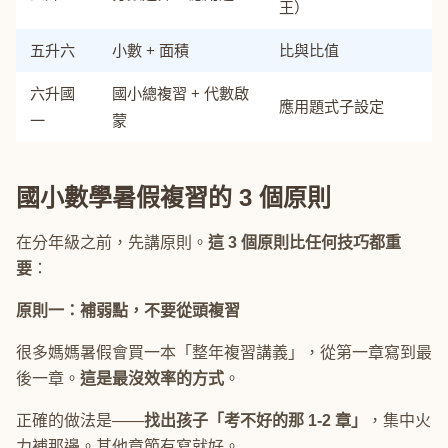
王）
五升六
小數 + 面積
比與比值
六升國
國小總複習 + 代數啟
應用題式子設定
一
蒙
國小數學暑假複習的 3 個原則
在分年級之前，先講原則。
這 3 個原則比任何技巧都重
要
：
原則一：補弱點，不要從頭複習
很多媽媽暑假會買一本「整年複習講義」，從第一章寫到最
後一章。
這是最沒效率的方式
。
正確的做法是——
找出孩子「考不好的那 1-2 章」
，集中火
力補那邊。其他章節有寫就好。