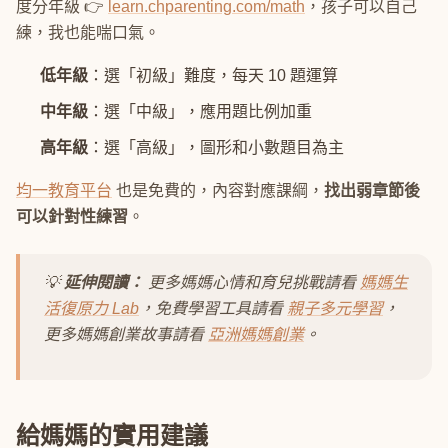
度分年級 👉
learn.chparenting.com/math
，孩子可以自己
練，我也能喘口氣。
低年級
：選「初級」難度，每天 10 題運算
中年級
：選「中級」，應用題比例加重
高年級
：選「高級」，圖形和小數題目為主
均一教育平台
也是免費的，內容對應課綱，
找出弱章節後
可以針對性練習
。
💡
延伸閱讀：
更多媽媽心情和育兒挑戰請看
媽媽生
活復原力 Lab
，免費學習工具請看
親子多元學習
，
更多媽媽創業故事請看
亞洲媽媽創業
。
給媽媽的實用建議