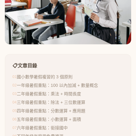
📋
文章目錄
國小數學暑假複習的 3 個原則
01
一年級暑假重點：100 以內加減 + 數量概念
02
二年級暑假重點：乘法 + 時間長度
03
三年級暑假重點：除法 + 三位數運算
04
四年級暑假重點：分數運算 + 應用題
05
五年級暑假重點：小數運算 + 面積
06
六年級暑假重點：銜接國中
07