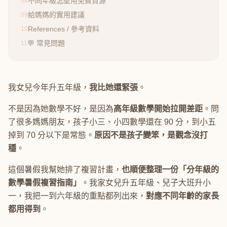
不同年級怎麼用免費資源
08
給媽媽的實用建議
09
References / 參考資料
10
💬 常見問題
11
我女兒今年升五年級，
我比她還緊張
。
不是因為她數學不好，是因為
高年級數學開始拉開差距
。問
了很多媽媽朋友，孩子小三、小四數學還在 90 分，到小五
掉到 70 分以下是常態。
原因不是孩子變笨，是觀念沒打
穩
。
這個暑假我幫她排了複習計畫，
也順便整理一份「分年級的
數學暑假複習指南」
。我家女兒升五年級、兒子大班升小
一，我把一到六年級的重點都列出來，
對應不同年齡的家長
都用得到
。