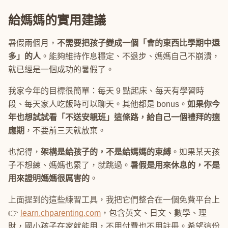
給媽媽的實用建議
暑假兩個月，
不需要把孩子變成一個「會的東西比學期中還
多」的人
。能夠維持作息穩定、不退步、媽媽自己不崩潰，
就已經是一個成功的暑假了。
我家今年的目標很簡單：每天 9 點起床、每天有學習時
段、每天家人吃飯時可以聊天。其他都是 bonus。
如果你今
年也想試試看「不送安親班」這條路，給自己一個禮拜的適
應期
，不要前三天就放棄。
也記得，
架構是給孩子的，不是給媽媽的束縛
。如果某天孩
子不想練、媽媽也累了，就跳過。
暑假是用來休息的，不是
用來證明媽媽很厲害的
。
上面提到的這些練習工具，我把它們整合在一個免費平台上
👉
learn.chparenting.com
，包含英文、日文、數學、理
財，國小孩子在家就能用，不用付費也不用註冊。希望這份