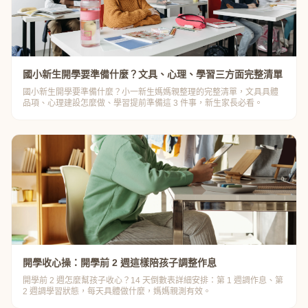
國小新生開學要準備什麼？文具、心理、學習三方面完整清單
國小新生開學要準備什麼？小一新生媽媽親整理的完整清單，文具具體
品項、心理建設怎麼做、學習提前準備這 3 件事，新生家長必看。
開學收心操：開學前 2 週這樣陪孩子調整作息
開學前 2 週怎麼幫孩子收心？14 天倒數表詳細安排：第 1 週調作息、第
2 週調學習狀態，每天具體做什麼，媽媽親測有效。