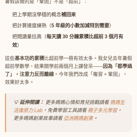
暑假該做的是「鞏固」不是「超前」：
把上學期沒學穩的概念
補回來
把計算速度練熟（
5 年級的小數加減特別需要
）
把閱讀量拉高（
每天讀 30 分鐘累積比超前 3 個月有
效
）
這些
基本功的累積
比超前學一冊有效太多。我女兒去年暑假
超前學數學，結果開學前兩個月上課發呆——
因為「都學過
了」，注意力反而離線
。今年我們改成「複習 + 鞏固」，
效果好太多。
💡
延伸閱讀：
更多媽媽心情和育兒挑戰請看
媽媽生
活復原力 Lab
，免費學習工具請看
親子多元學習
，
更多媽媽創業故事請看
亞洲媽媽創業
。