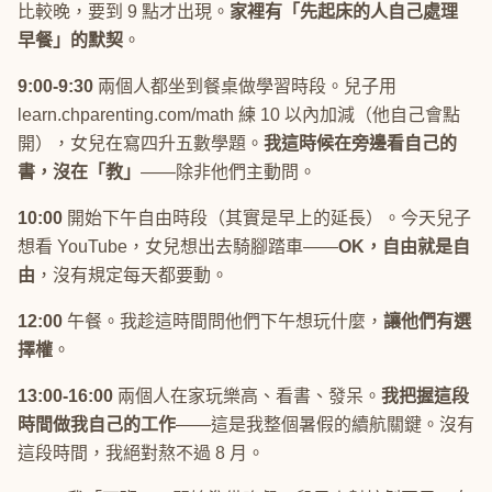
比較晚，要到 9 點才出現。
家裡有「先起床的人自己處理
早餐」的默契
。
9:00-9:30
兩個人都坐到餐桌做學習時段。兒子用
learn.chparenting.com/math 練 10 以內加減（他自己會點
開），女兒在寫四升五數學題。
我這時候在旁邊看自己的
書，沒在「教」
——除非他們主動問。
10:00
開始下午自由時段（其實是早上的延長）。今天兒子
想看 YouTube，女兒想出去騎腳踏車——
OK，自由就是自
由
，沒有規定每天都要動。
12:00
午餐。我趁這時間問他們下午想玩什麼，
讓他們有選
擇權
。
13:00-16:00
兩個人在家玩樂高、看書、發呆。
我把握這段
時間做我自己的工作
——這是我整個暑假的續航關鍵。沒有
這段時間，我絕對熬不過 8 月。