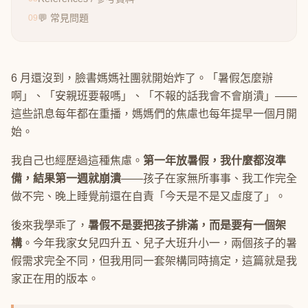
💬 常見問題
09
6 月還沒到，臉書媽媽社團就開始炸了。「暑假怎麼辦
啊」、「安親班要報嗎」、「不報的話我會不會崩潰」——
這些訊息每年都在重播，媽媽們的焦慮也每年提早一個月開
始。
我自己也經歷過這種焦慮。
第一年放暑假，我什麼都沒準
備，結果第一週就崩潰
——孩子在家無所事事、我工作完全
做不完、晚上睡覺前還在自責「今天是不是又虛度了」。
後來我學乖了，
暑假不是要把孩子排滿，而是要有一個架
構
。今年我家女兒四升五、兒子大班升小一，兩個孩子的暑
假需求完全不同，但我用同一套架構同時搞定，這篇就是我
家正在用的版本。