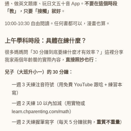
通、做英文題庫、玩日文五十音 App。
不要在這個時段
「教」，只要「接觸」就好
。
10:00-10:30 自由閱讀。任何書都可以，漫畫也算。
上午學科時段：具體在練什麼？
很多媽媽問「30 分鐘到底要練什麼才有效率？」這裡分享
我家兩個年齡層的實際內容，
直接照抄也行
：
兒子（大班升小一）的 30 分鐘：
一週 3 天練注音符號（用免費 YouTube 跟唸 + 練習本
寫）
一週 2 天練 10 以內加減（用實物或
learn.chparenting.com/math）
一週 2 天練握筆寫字（每天 5 分鐘就夠，
重質不重量
）