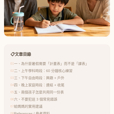
📋
文章目錄
一、為什麼暑假需要「計畫表」而不是「課表」
01
二、上午學科時段：60 分鐘核心練習
02
三、下午自由時段：興趣 + 戶外
03
四、晚上家庭時段：連結 + 收尾
04
五、兩個孩子怎麼共用同一份表
05
六、不要犯這 3 個常見錯誤
06
給媽媽的實用建議
07
References / 參考資料
08