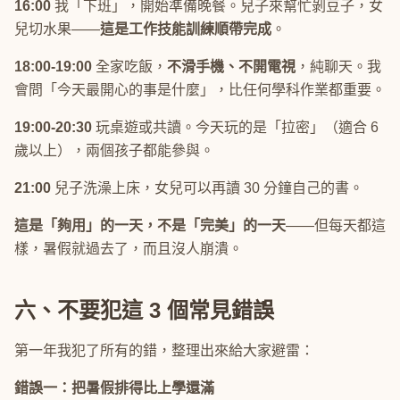
16:00
我「下班」，開始準備晚餐。兒子來幫忙剝豆子，女
兒切水果——
這是工作技能訓練順帶完成
。
18:00-19:00
全家吃飯，
不滑手機、不開電視
，純聊天。我
會問「今天最開心的事是什麼」，比任何學科作業都重要。
19:00-20:30
玩桌遊或共讀。今天玩的是「拉密」（適合 6
歲以上），兩個孩子都能參與。
21:00
兒子洗澡上床，女兒可以再讀 30 分鐘自己的書。
這是「夠用」的一天，不是「完美」的一天
——但每天都這
樣，暑假就過去了，而且沒人崩潰。
六、不要犯這 3 個常見錯誤
第一年我犯了所有的錯，整理出來給大家避雷：
錯誤一：把暑假排得比上學還滿