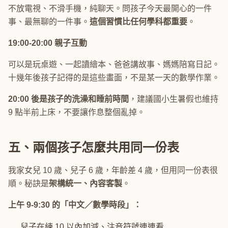
不放電視、不滑手機，純聊天。問孩子今天最開心的一件
事、最無聊的一件事。
這個習慣比任何學科都重要
。
19:00-20:00 親子互動
可以是玩桌遊、一起讀繪本、爸爸講故事、媽媽陪寫日記。
十幾年後孩子記得的是這些畫面，不是某一天的數學作業。
20:00 後是孩子的洗澡和睡前時間
，建議國小生暑假也維持
9 點半前上床，不要讓作息整個亂掉。
五、兩個孩子怎麼共用同一份表
我家女兒 10 歲、兒子 6 歲，年齡差 4 歲，但用同一份表很
順。秘訣是
架構統一、內容客製
。
上午 9-9:30 的「中文／數學時段」：
兒子在練 10 以內加減、注音符號連連看