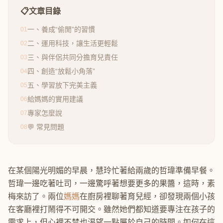
📋
文章目錄
一、養成“偷閒”的習慣
01
二、運用科技，讓生活更輕鬆
02
三、與伴侶共同分擔育兒責任
03
四、創造“放鬆小角落”
04
五、學習放下完美主義
05
給媽媽的實用建議
06
專家怎麼說
07
💬 常見問題
08
在某個陽光明媚的早晨，慧玲忙著給兩歲的哲瑋準備早餐。
哲瑋一邊吃著吐司，一邊驚呼著想要更多的果醬，這時，素
梅來訪了。兩位
媽媽
在廚房裡聊著育兒經，卻發現兩個小孩
在客廳裡打鬧得不可開交。雖然她們都知道要專注在孩子的
需求上，但心裡不禁也渴望一點屬於自己的時間。如何在這