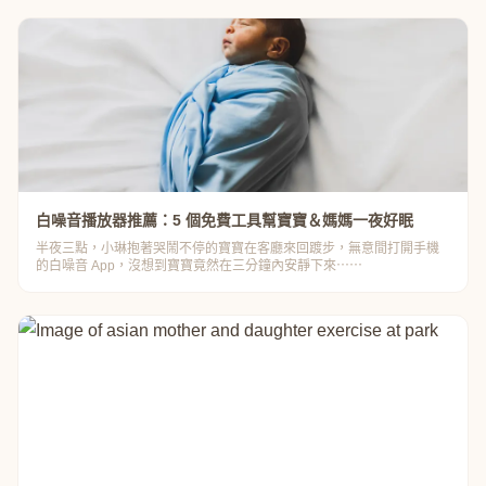
白噪音播放器推薦：5 個免費工具幫寶寶＆媽媽一夜好眠
半夜三點，小琳抱著哭鬧不停的寶寶在客廳來回踱步，無意間打開手機
的白噪音 App，沒想到寶寶竟然在三分鐘內安靜下來⋯⋯