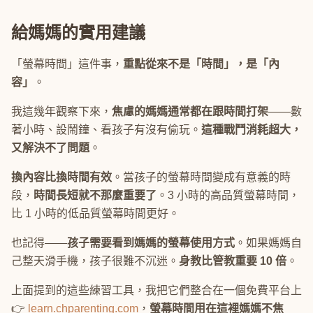
給媽媽的實用建議
「螢幕時間」這件事，
重點從來不是「時間」，是「內
容」
。
我這幾年觀察下來，
焦慮的媽媽通常都在跟時間打架
——數
著小時、設鬧鐘、看孩子有沒有偷玩。
這種戰鬥消耗超大，
又解決不了問題
。
換內容比換時間有效
。當孩子的螢幕時間變成有意義的時
段，
時間長短就不那麼重要了
。3 小時的高品質螢幕時間，
比 1 小時的低品質螢幕時間更好。
也記得——
孩子需要看到媽媽的螢幕使用方式
。如果媽媽自
己整天滑手機，孩子很難不沉迷。
身教比管教重要 10 倍
。
上面提到的這些練習工具，我把它們整合在一個免費平台上
👉
learn.chparenting.com
，
螢幕時間用在這裡媽媽不焦