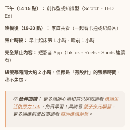
下午（14-15 點）：
創作型或知識型（Scratch、TED-
Ed）
晚餐後（19-20 點）：
家庭共看（一起看卡通或紀錄片）
禁止時段：
早上起床第 1 小時、睡前 1 小時
完全禁止內容：
短影音 App（TikTok、Reels、Shorts 連續
看）
總螢幕時間大約 2 小時，但都是「有設計」的螢幕時間
，
我不焦慮。
💡
延伸閱讀：
更多媽媽心情和育兒挑戰請看
媽媽生
活復原力 Lab
，免費學習工具請看
親子多元學習
，
更多媽媽創業故事請看
亞洲媽媽創業
。