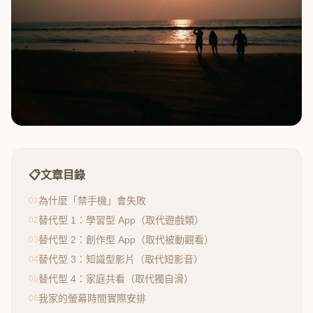
📋
文章目錄
為什麼「禁手機」會失敗
01
替代型 1：學習型 App（取代遊戲類）
02
替代型 2：創作型 App（取代被動觀看）
03
替代型 3：知識型影片（取代短影音）
04
替代型 4：家庭共看（取代獨自滑）
05
我家的螢幕時間實際安排
06