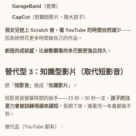
GarageBand
（音樂）
CapCut
（剪輯短影片，限大孩子）
我女兒迷上 Scratch 後，看 YouTube 的時間自然減少
——
因為她想花更多時間做自己的作品。
創造的成就感，比被動觀看的多巴胺更強且持久
。
替代型 3：知識型影片（取代短影音）
把「
短影音
」換成「
知識影片
」。
短影音是螢幕時間的殺手——15 秒、30 秒一支，
孩子的注
意力會被訓練得越來越短
。長期下來，連看完一本書都做不
到。
替代品（YouTube 都有）：