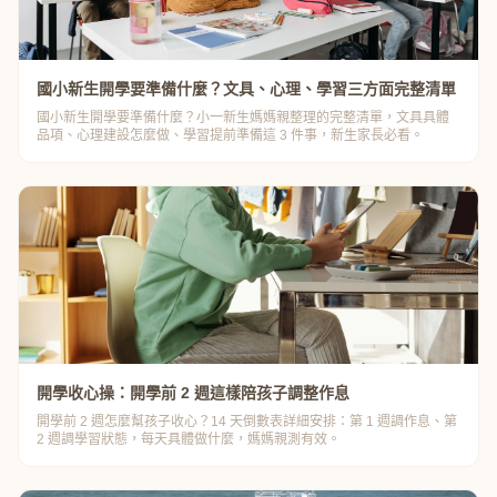
國小新生開學要準備什麼？文具、心理、學習三方面完整清單
國小新生開學要準備什麼？小一新生媽媽親整理的完整清單，文具具體
品項、心理建設怎麼做、學習提前準備這 3 件事，新生家長必看。
開學收心操：開學前 2 週這樣陪孩子調整作息
開學前 2 週怎麼幫孩子收心？14 天倒數表詳細安排：第 1 週調作息、第
2 週調學習狀態，每天具體做什麼，媽媽親測有效。