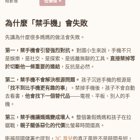
短影音
低價值 ⭐
為什麼「禁手機」會失敗
先講為什麼很多媽媽的做法會失敗。
第一，禁手機會引發強烈對抗。
對國小生來說，手機不只
是娛樂，是社交、是探索、是逃離無聊的工具。
直接禁掉等
於切斷他一條重要的連結
，反抗是必然。
第二，禁手機不會解決根源問題。
孩子沉迷手機的根源是
「
找不到比手機更有趣的事
」。禁掉手機後，孩子不會自動
去看書，
他會找下一個替代品
——電視、平板、別人的手
機。
第三，禁手機讓媽媽變成壞人。
整個暑假媽媽和孩子在拉
鋸戰，
親子關係惡化的代價
比螢幕時間還高。
衛福部國健署也提到，
3C 育兒
的真正風險不是時間長短，