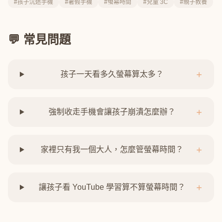
#孩子沉迷手機
#暑假手機
#螢幕時間
#兒童 3C
#親子教養
💬 常見問題
+
孩子一天看多久螢幕算太多？
+
強制收走手機會讓孩子崩潰怎麼辦？
+
家裡只有我一個大人，怎麼管螢幕時間？
+
讓孩子看 YouTube 學習算不算螢幕時間？