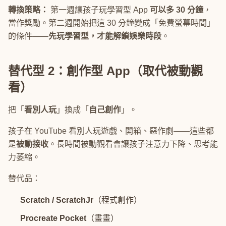
轉換策略：
第一週讓孩子玩學習型 App
可以多 30 分鐘
，
當作獎勵。第二週開始把這 30 分鐘變成「免費螢幕時間」
的條件——
先玩學習型，才能解鎖娛樂時段
。
替代型 2：創作型 App（取代被動觀
看）
把「
看別人玩
」換成「
自己創作
」。
孩子在 YouTube 看別人玩遊戲、開箱、惡作劇——這些都
是
被動接收
。長時間被動觀看會讓孩子注意力下降、思考能
力萎縮。
替代品：
Scratch / ScratchJr
（程式創作）
Procreate Pocket
（畫畫）