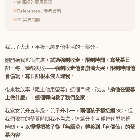
給媽媽的實用建議
07
References / 參考資料
08
💬 常見問題
09
我兒子大班，平板已經是他生活的一部分。
剛開始我也很焦慮，
試過強制收走、限制時間、寫螢幕日
記
。每一種都失敗——
強制收走他會崩潰大哭，限制時間他
會偷玩，寫日記根本沒人理我
。
後來我放棄「阻止他用螢幕」這個目標，改成「
換他在螢幕
上做什麼
」。
這個轉向救了我們全家
。
我家女兒升五年級、兒子升小一，
兩個孩子都接觸 3C
，但
我們現在的螢幕時間我不焦慮。這篇分享 4 種替代型螢幕
時間，
可以慢慢把孩子從「無腦滑」轉移到「有價值」的螢
幕內容
。