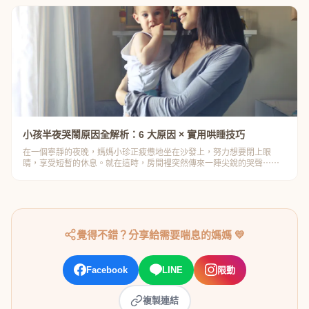
小孩半夜哭鬧原因全解析：6 大原因 × 實用哄睡技巧
在一個寧靜的夜晚，媽媽小珍正疲憊地坐在沙發上，努力想要閉上眼
睛，享受短暫的休息。就在這時，房間裡突然傳來一陣尖銳的哭聲⋯⋯
覺得不錯？分享給需要喘息的媽媽 💛
Facebook
LINE
限動
複製連結