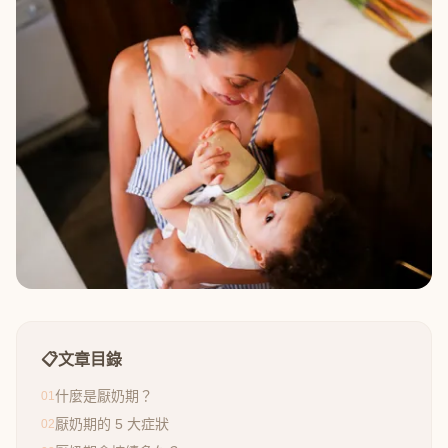
📋
文章目錄
什麼是厭奶期？
01
厭奶期的 5 大症狀
02