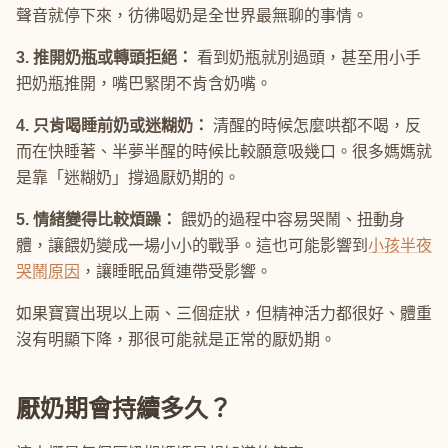
聲音就停下來，彷彿喝奶是全世界最無聊的事情。
3. 推開奶瓶或轉頭拒絕：
看到奶瓶就別過頭，甚至用小手
把奶瓶推開，嘴巴緊閉不肯含奶嘴。
4. 只肯喝睡前奶或迷糊奶：
清醒的時候怎麼哄都不喝，反
而在快睡著、半夢半醒的時候比較願意吸幾口。很多媽媽就
是靠「迷糊奶」撐過厭奶期的。
5. 情緒變得比較煩躁：
餵奶的過程中容易哭鬧、扭動身
體，讓餵奶變成一場小小的戰爭。這也可能影響到
小孩半夜
哭鬧原因
，讓睡眠品質連帶受影響。
如果寶寶出現以上兩、三個症狀，但精神活力都很好、體重
沒有明顯下降，那很可能就是正常的厭奶期。
厭奶期會持續多久？