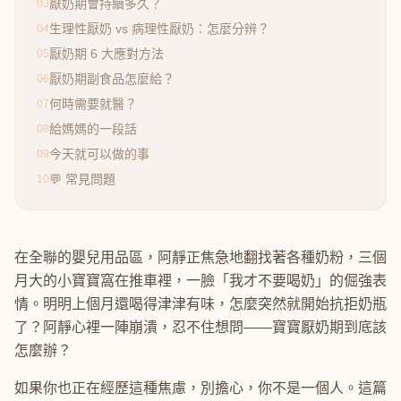
厭奶期會持續多久？
03
生理性厭奶 vs 病理性厭奶：怎麼分辨？
04
厭奶期 6 大應對方法
05
厭奶期副食品怎麼給？
06
何時需要就醫？
07
給媽媽的一段話
08
今天就可以做的事
09
💬 常見問題
10
在全聯的嬰兒用品區，阿靜正焦急地翻找著各種奶粉，三個
月大的小寶寶窩在推車裡，一臉「我才不要喝奶」的倔強表
情。明明上個月還喝得津津有味，怎麼突然就開始抗拒奶瓶
了？阿靜心裡一陣崩潰，忍不住想問——寶寶厭奶期到底該
怎麼辦？
如果你也正在經歷這種焦慮，別擔心，你不是一個人。這篇