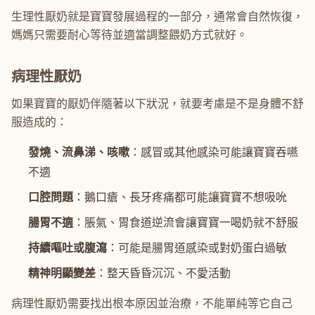
生理性厭奶就是寶寶發展過程的一部分，通常會自然恢復，
媽媽只需要耐心等待並適當調整餵奶方式就好。
病理性厭奶
如果寶寶的厭奶伴隨著以下狀況，就要考慮是不是身體不舒
服造成的：
發燒、流鼻涕、咳嗽
：感冒或其他感染可能讓寶寶吞嚥
不適
口腔問題
：鵝口瘡、長牙疼痛都可能讓寶寶不想吸吮
腸胃不適
：脹氣、胃食道逆流會讓寶寶一喝奶就不舒服
持續嘔吐或腹瀉
：可能是腸胃道感染或對奶蛋白過敏
精神明顯變差
：整天昏昏沉沉、不愛活動
病理性厭奶需要找出根本原因並治療，不能單純等它自己