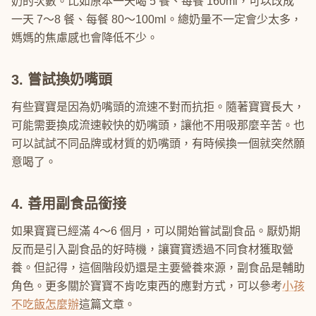
奶的次數。比如原本一天喝 5 餐、每餐 160ml，可以改成
一天 7～8 餐、每餐 80～100ml。總奶量不一定會少太多，
媽媽的焦慮感也會降低不少。
3. 嘗試換奶嘴頭
有些寶寶是因為奶嘴頭的流速不對而抗拒。隨著寶寶長大，
可能需要換成流速較快的奶嘴頭，讓他不用吸那麼辛苦。也
可以試試不同品牌或材質的奶嘴頭，有時候換一個就突然願
意喝了。
4. 善用副食品銜接
如果寶寶已經滿 4～6 個月，可以開始嘗試副食品。厭奶期
反而是引入副食品的好時機，讓寶寶透過不同食材獲取營
養。但記得，這個階段奶還是主要營養來源，副食品是輔助
角色。更多關於寶寶不肯吃東西的應對方式，可以參考
小孩
不吃飯怎麼辦
這篇文章。