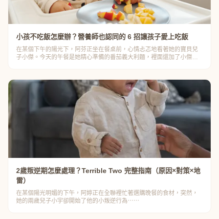
小孩不吃飯怎麼辦？營養師也認同的 6 招讓孩子愛上吃飯
在某個下午的陽光下，阿芬正坐在餐桌前，心情忐忑地看著她的寶貝兒
子小傑。今天的午餐是她精心準備的番茄義大利麵，裡面還加了小傑最
愛的肉球⋯⋯
2歲叛逆期怎麼處理？Terrible Two 完整指南（原因×對策×地
雷）
在某個陽光明媚的下午，阿婷正在全聯裡忙著選購晚餐的食材，突然，
她的兩歲兒子小宇卻開始了他的小叛逆行為⋯⋯