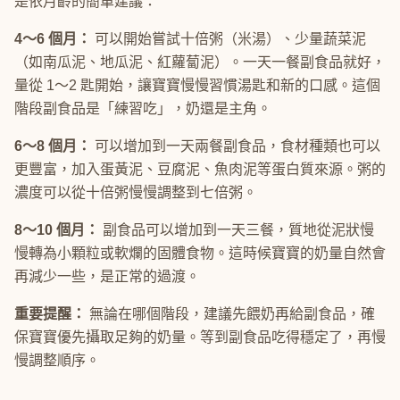
是依月齡的簡單建議：
4～6 個月：
可以開始嘗試十倍粥（米湯）、少量蔬菜泥
（如南瓜泥、地瓜泥、紅蘿蔔泥）。一天一餐副食品就好，
量從 1～2 匙開始，讓寶寶慢慢習慣湯匙和新的口感。這個
階段副食品是「練習吃」，奶還是主角。
6～8 個月：
可以增加到一天兩餐副食品，食材種類也可以
更豐富，加入蛋黃泥、豆腐泥、魚肉泥等蛋白質來源。粥的
濃度可以從十倍粥慢慢調整到七倍粥。
8～10 個月：
副食品可以增加到一天三餐，質地從泥狀慢
慢轉為小顆粒或軟爛的固體食物。這時候寶寶的奶量自然會
再減少一些，是正常的過渡。
重要提醒：
無論在哪個階段，建議先餵奶再給副食品，確
保寶寶優先攝取足夠的奶量。等到副食品吃得穩定了，再慢
慢調整順序。