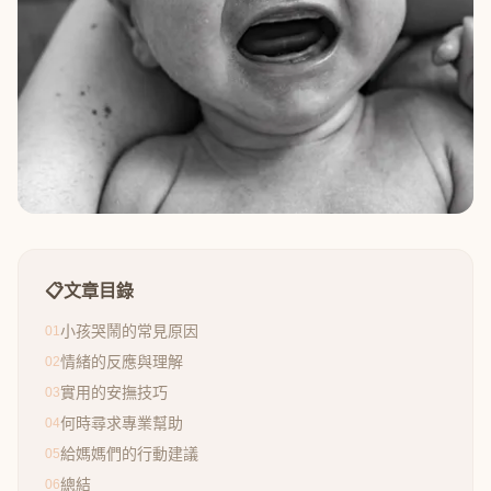
📋
文章目錄
小孩哭鬧的常見原因
01
情緒的反應與理解
02
實用的安撫技巧
03
何時尋求專業幫助
04
給媽媽們的行動建議
05
總結
06