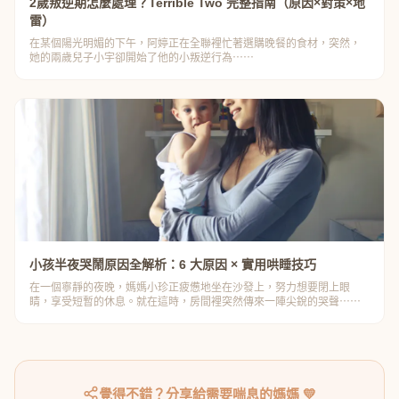
2歲叛逆期怎麼處理？Terrible Two 完整指南（原因×對策×地
雷）
在某個陽光明媚的下午，阿婷正在全聯裡忙著選購晚餐的食材，突然，
她的兩歲兒子小宇卻開始了他的小叛逆行為⋯⋯
小孩半夜哭鬧原因全解析：6 大原因 × 實用哄睡技巧
在一個寧靜的夜晚，媽媽小珍正疲憊地坐在沙發上，努力想要閉上眼
睛，享受短暫的休息。就在這時，房間裡突然傳來一陣尖銳的哭聲⋯⋯
覺得不錯？分享給需要喘息的媽媽 💛