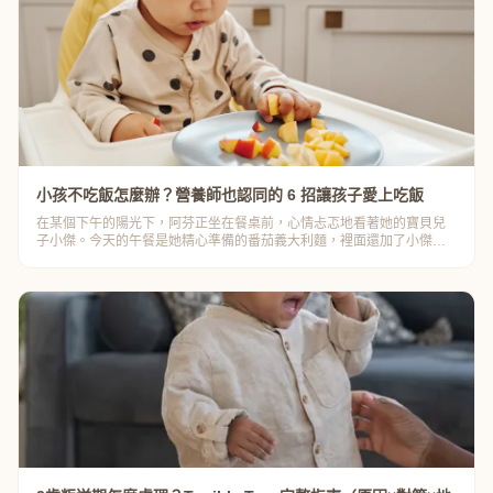
小孩不吃飯怎麼辦？營養師也認同的 6 招讓孩子愛上吃飯
在某個下午的陽光下，阿芬正坐在餐桌前，心情忐忑地看著她的寶貝兒
子小傑。今天的午餐是她精心準備的番茄義大利麵，裡面還加了小傑最
愛的肉球⋯⋯