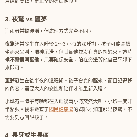
月達到高峰，是正常的發展階段。
3. 夜驚 vs 噩夢
這兩者常被混淆，但處理方式完全不同。
夜驚
通常發生在入睡後 2～3 小時的深睡期。孩子可能突然
坐起來尖叫、眼神呆滯，但其實他並沒有真的醒過來。這時
候
不需要叫醒他
，只要確保安全，陪在旁邊等他自己平靜下
來即可。
噩夢
發生在後半夜的淺眠期。孩子會真的醒來，而且記得夢
的內容，需要大人的安撫和陪伴才能重新入睡。
小凱有一陣子每晚都在入睡後兩小時突然大叫，小珍一度非
常緊張。後來她查了
國民健康署
的資料才知道那是夜驚，不
需要刻意叫醒孩子。
4. 長牙或生長痛