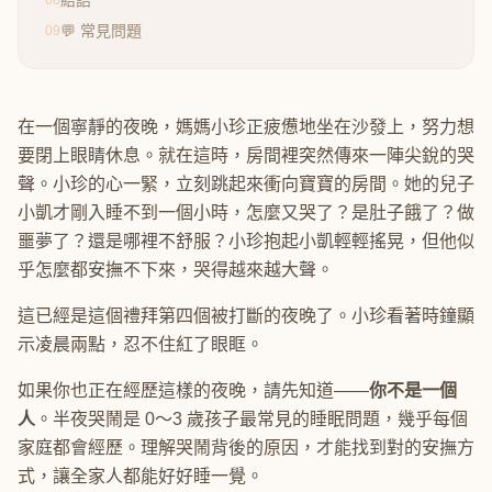
結語
08
💬 常見問題
09
在一個寧靜的夜晚，媽媽小珍正疲憊地坐在沙發上，努力想
要閉上眼睛休息。就在這時，房間裡突然傳來一陣尖銳的哭
聲。小珍的心一緊，立刻跳起來衝向寶寶的房間。她的兒子
小凱才剛入睡不到一個小時，怎麼又哭了？是肚子餓了？做
噩夢了？還是哪裡不舒服？小珍抱起小凱輕輕搖晃，但他似
乎怎麼都安撫不下來，哭得越來越大聲。
這已經是這個禮拜第四個被打斷的夜晚了。小珍看著時鐘顯
示凌晨兩點，忍不住紅了眼眶。
如果你也正在經歷這樣的夜晚，請先知道——
你不是一個
人
。半夜哭鬧是 0～3 歲孩子最常見的睡眠問題，幾乎每個
家庭都會經歷。理解哭鬧背後的原因，才能找到對的安撫方
式，讓全家人都能好好睡一覺。