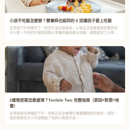
小孩不吃飯怎麼辦？營養師也認同的 6 招讓孩子愛上吃飯
在某個下午的陽光下，阿芬正坐在餐桌前，心情忐忑地看著她的寶貝兒
子小傑。今天的午餐是她精心準備的番茄義大利麵，裡面還加了小傑最
愛的肉球⋯⋯
2歲叛逆期怎麼處理？Terrible Two 完整指南（原因×對策×地
雷）
在某個陽光明媚的下午，阿婷正在全聯裡忙著選購晚餐的食材，突然，
她的兩歲兒子小宇卻開始了他的小叛逆行為⋯⋯