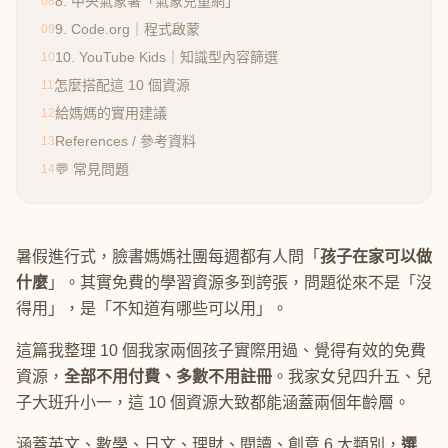
8. 中央氣象署「氣象兒童網」
08
9. Code.org｜程式啟蒙
09
10. YouTube Kids｜知識型內容篩選
10
怎麼搭配這 10 個資源
11
給媽媽的實用建議
12
References / 參考資料
13
💬 常見問題
14
暑假進行式，臉書媽媽社團每週都有人問「
孩子在家可以做
什麼
」。其實免費的學習資源多到誇張，問題從來不是「沒
得用」，是「不知道有哪些可以用」。
這篇我整理 10 個我家兩個孩子實際用過、覺得有效的免費
資源，
全部不用付費、多數不用註冊
。我家女兒四升五、兒
子大班升小一，這 10 個資源大致都能涵蓋兩個年齡層。
涵蓋英文、數學、日文、理財、閱讀、創意 6 大類別，
選