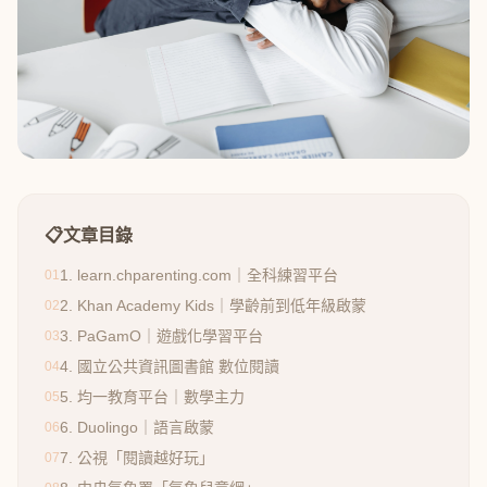
📋
文章目錄
1. learn.chparenting.com｜全科練習平台
01
2. Khan Academy Kids｜學齡前到低年級啟蒙
02
3. PaGamO｜遊戲化學習平台
03
4. 國立公共資訊圖書館 數位閱讀
04
5. 均一教育平台｜數學主力
05
6. Duolingo｜語言啟蒙
06
7. 公視「閱讀越好玩」
07