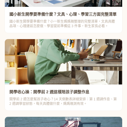
國小新生開學要準備什麼？文具、心理、學習三方面完整清單
國小新生開學要準備什麼？小一新生媽媽親整理的完整清單，文具具體
品項、心理建設怎麼做、學習提前準備這 3 件事，新生家長必看。
開學收心操：開學前 2 週這樣陪孩子調整作息
開學前 2 週怎麼幫孩子收心？14 天倒數表詳細安排：第 1 週調作息、第
2 週調學習狀態，每天具體做什麼，媽媽親測有效。