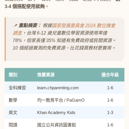
3-4 個搭配使用就夠
。
📌
重點摘要：
根據
國家發展委員會 2024 數位機會
調查
，台灣 6-12 歲兒童數位學習資源使用率達
78%，但家長僅 35% 知道有免費政府或民間資源。
10 個經過實測的免費資源，比花錢買教材更實用。
類別
推薦資源
適合年級
全科練習
learn.chparenting.com
1-6
數學
均一教育平台 / PaGamO
1-6
英文
Khan Academy Kids
1-3
閱讀
國立公共資訊圖書館
1-6