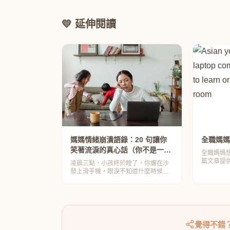
💛 延伸閱讀
媽媽情緒崩潰語錄：20 句讓你
全職媽媽
笑著流淚的真心話（你不是一個
全職媽媽
人）
篇文章提
凌晨三點，小孩終於睡了，你癱在沙
畫，幫助
發上滑手機，眼淚不知道什麼時候開
想。點進
始流。不是因為難過，而是因為累到
連哭都覺得浪費力氣⋯⋯
覺得不錯？