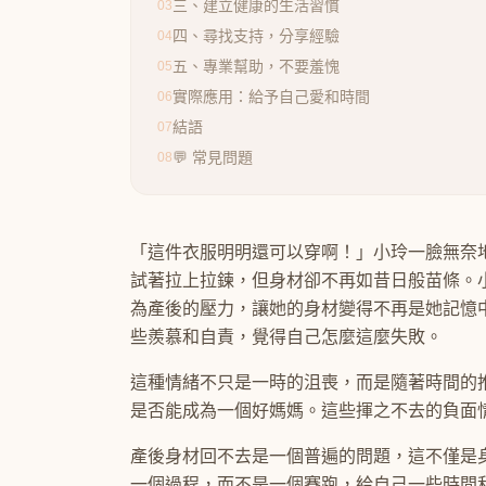
三、建立健康的生活習慣
03
四、尋找支持，分享經驗
04
五、專業幫助，不要羞愧
05
實際應用：給予自己愛和時間
06
結語
07
💬 常見問題
08
「這件衣服明明還可以穿啊！」小玲一臉無奈
試著拉上拉鍊，但身材卻不再如昔日般苗條。
為產後的壓力，讓她的身材變得不再是她記憶
些羨慕和自責，覺得自己怎麼這麼失敗。
這種情緒不只是一時的沮喪，而是隨著時間的
是否能成為一個好媽媽。這些揮之不去的負面
產後身材回不去是一個普遍的問題，這不僅是
一個過程，而不是一個賽跑，給自己一些時間