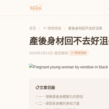
首頁
›
💛 媽媽情緒
›
產後身材回不去好沮喪
產後身材回不去好沮
2026年2月14日
·
薇佳媽咪
💛 媽媽情緒
📋
文章目錄
一、理解產後身體變化的原因
01
二、接受新身體的美和力量
02