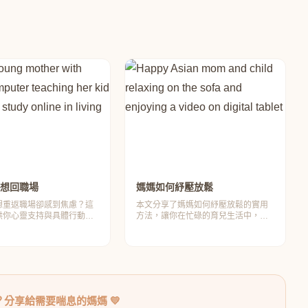
想回職場
媽媽如何紓壓放鬆
想重返職場卻感到焦慮？這
本文分享了媽媽如何紓壓放鬆的實用
供你心靈支持與具體行動計
方法，讓你在忙碌的育兒生活中，找
你逐步實現重返職場的夢
到屬於自己的快樂與寧靜。一起來看
來一起探索吧！
看吧！
分享給需要喘息的媽媽 💛