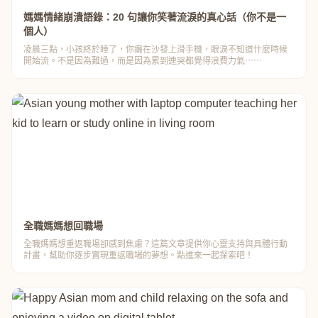
媽媽情緒崩潰語錄：20 句讓你笑著流淚的真心話（你不是一
個人）
凌晨三點，小孩終於睡了，你癱在沙發上滑手機，眼淚不知道什麼時候
開始流。不是因為難過，而是因為累到連哭都覺得浪費力氣⋯⋯
全職媽媽想回職場
全職媽媽想重返職場卻感到焦慮？這篇文章提供你心靈支持與具體行動
計畫，幫助你逐步實現重返職場的夢想。點進來一起探索吧！