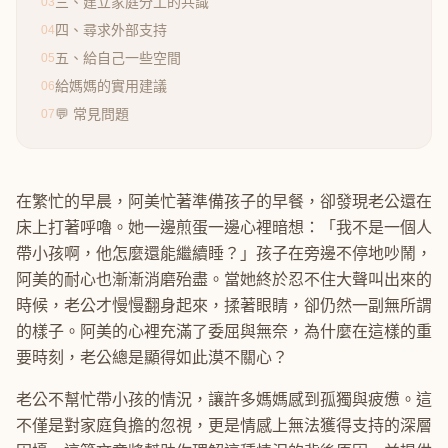
三、建立家庭分工的共識
03
四、尋求外部支持
04
五、給自己一些空間
05
給媽媽的實用建議
06
💬 常見問題
07
在繁忙的早晨，阿美忙著準備孩子的早餐，卻發現老公還在
床上打著呼嚕。她一邊煎蛋一邊心裡暗想：「我不是一個人
帶小孩啊，他怎麼還能繼續睡？」孩子在旁邊不停地吵鬧，
阿美的耐心也漸漸消磨殆盡。當她終於忍不住大聲叫出來的
時候，老公才慢慢翻身起來，揉著眼睛，卻仍然一副無所謂
的樣子。阿美的心裡充滿了委屈與無奈，為什麼在這樣的重
要時刻，老公總是顯得如此漠不關心？
老公不幫忙帶小孩的情況，讓許多媽媽感到孤獨與疲憊。這
不僅是對家庭負擔的忽視，更是情感上無法獲得支持的深層