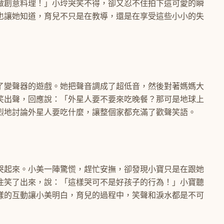
做創意料理！」小玲哭笑不得，卻又忍不住拍下這可愛的瞬
也讓她知道，育兒不只是在教導，還是在享受這些小小的失
了變聲器的遊戲。她把聲音調成了超低音，然後對著媽媽大
笑出聲，回應說：「外星人要不要來吃晚餐？那可是地球上
烈地討論外星人要吃什麼，讓整個家都充滿了歡聲笑語。
哭起來。小美一陣驚慌，趕忙安撫，卻發現小寶只是在跟她
住笑了出來，說：「這樣哭可不是好孩子的行為！」小寶聽
樣的互動讓小美明白，育兒的過程中，笑聲和淚水都是不可