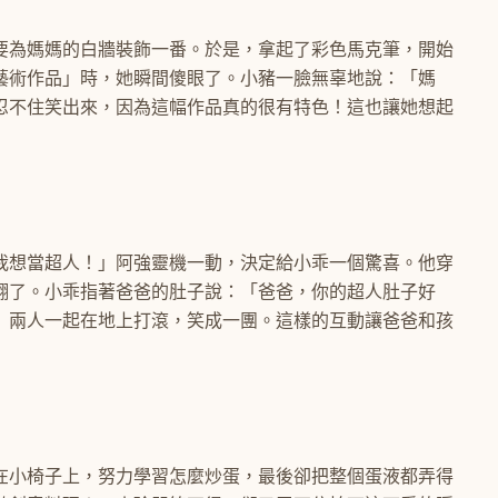
要為媽媽的白牆裝飾一番。於是，拿起了彩色馬克筆，開始
藝術作品」時，她瞬間傻眼了。小豬一臉無辜地說：「媽
忍不住笑出來，因為這幅作品真的很有特色！這也讓她想起
我想當超人！」阿強靈機一動，決定給小乖一個驚喜。他穿
翻了。小乖指著爸爸的肚子說：「爸爸，你的超人肚子好
」兩人一起在地上打滾，笑成一團。這樣的互動讓爸爸和孩
在小椅子上，努力學習怎麼炒蛋，最後卻把整個蛋液都弄得