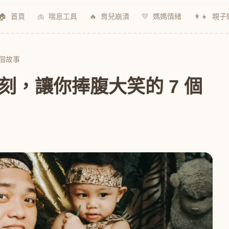
🏠
首頁
🫁
喘息工具
🔥
育兒崩潰
💛
媽媽情緒
👩‍👧
親子
 個故事
刻，讓你捧腹大笑的 7 個