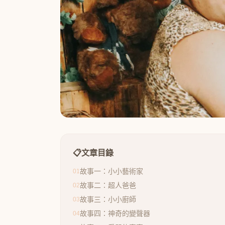
📋
文章目錄
故事一：小小藝術家
01
故事二：超人爸爸
02
故事三：小小廚師
03
故事四：神奇的變聲器
04