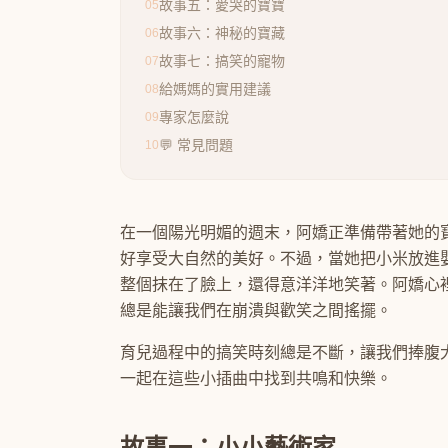
故事五：愛哭的寶寶
05
故事六：神秘的寶藏
06
故事七：搞笑的寵物
07
給媽媽的實用建議
08
專家怎麼說
09
💬 常見問題
10
在一個陽光明媚的週末，阿嬌正準備帶著她的
好享受大自然的美好。不過，當她把小米放進
整個抹在了臉上，還得意洋洋地笑著。阿嬌心
總是能讓我們在崩潰與歡笑之間搖擺。
育兒過程中的搞笑時刻總是不斷，讓我們捧腹
一起在這些小插曲中找到共鳴和快樂。
故事一：小小藝術家