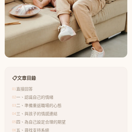
📋
文章目錄
直接回答
01
一、認識自己的情緒
02
二、準備重返職場的心態
03
三、與孩子的情感連結
04
四、為自己設定合理的期望
05
五、尋找支持系統
06