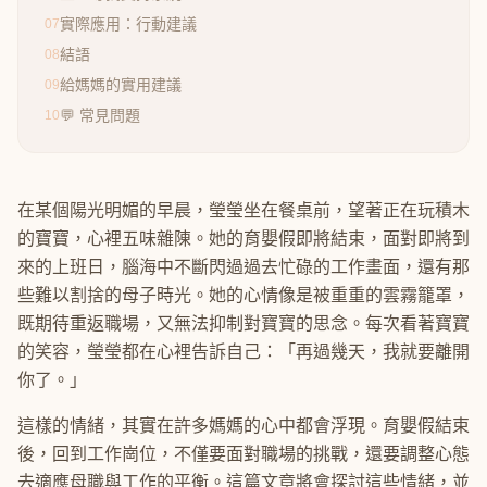
實際應用：行動建議
07
結語
08
給媽媽的實用建議
09
💬 常見問題
10
在某個陽光明媚的早晨，瑩瑩坐在餐桌前，望著正在玩積木
的寶寶，心裡五味雜陳。她的育嬰假即將結束，面對即將到
來的上班日，腦海中不斷閃過過去忙碌的工作畫面，還有那
些難以割捨的母子時光。她的心情像是被重重的雲霧籠罩，
既期待重返職場，又無法抑制對寶寶的思念。每次看著寶寶
的笑容，瑩瑩都在心裡告訴自己：「再過幾天，我就要離開
你了。」
這樣的情緒，其實在許多媽媽的心中都會浮現。育嬰假結束
後，回到工作崗位，不僅要面對職場的挑戰，還要調整心態
去適應母職與工作的平衡。這篇文章將會探討這些情緒，並