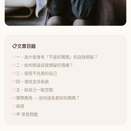
📋
文章目錄
一、為什麼會有「不是好媽媽」的自我懷疑？
01
二、如何辨識自我懷疑的情緒？
02
三、接受不完美的自己
03
四、尋找支持系統
04
五、給自己一點空間
05
實際應用 — 如何成為更好的媽媽？
06
結語
07
💬 常見問題
08