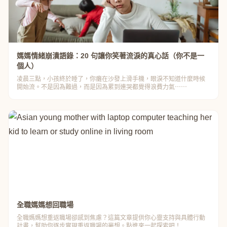
媽媽情緒崩潰語錄：20 句讓你笑著流淚的真心話（你不是一
個人）
凌晨三點，小孩終於睡了，你癱在沙發上滑手機，眼淚不知道什麼時候
開始流。不是因為難過，而是因為累到連哭都覺得浪費力氣⋯⋯
全職媽媽想回職場
全職媽媽想重返職場卻感到焦慮？這篇文章提供你心靈支持與具體行動
計畫，幫助你逐步實現重返職場的夢想。點進來一起探索吧！