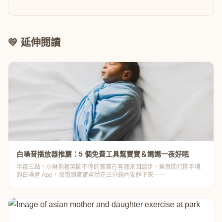
💛 延伸閱讀
白噪音播放器推薦：5 個免費工具幫寶寶＆媽媽一夜好眠
半夜三點，小琳抱著哭鬧不停的寶寶在客廳來回踱步，無意間打開手機
的白噪音 App，沒想到寶寶竟然在三分鐘內安靜下來⋯⋯