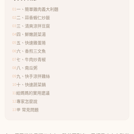
一、簡單雞肉義大利麵
01
二、蒜香蝦仁炒飯
02
三、清爽涼拌豆腐
03
四、鮮嫩蔬菜湯
04
五、快速雞蛋捲
05
六、香煎三文魚
06
七、牛肉炒青椒
07
八、南瓜粥
08
九、快手涼拌雞絲
09
十、快速蔬菜鍋
10
給媽媽的實用建議
11
專家怎麼說
12
💬 常見問題
13