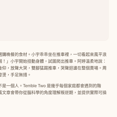
選購晚餐的食材。小宇乖乖坐在推車裡，一切看起來風平浪
個！」小宇開始扭動身體，試圖爬出推車。阿婷溫柔地說：
後仰，放聲大哭，雙腳猛踢推車，哭聲迴盪在整個賣場。周
發燙，手足無措。
個人。Terrible Two 是幾乎每個家庭都會遇到的階
篇文章會帶你從腦科學的角度理解叛逆期，並提供實際可操