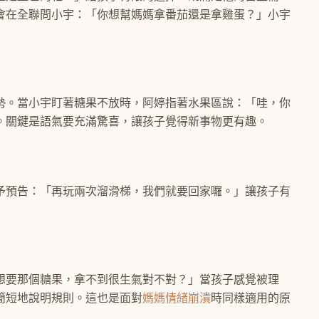
會在全聯問小宇：「你想幫媽媽拿番茄還是拿雞蛋？」小宇
勢。當小宇盯著糖果不放時，阿婷指著水果區說：「哇，你
。關鍵是語氣要充滿驚喜，讓孩子覺得新事物更有趣。
予預告：「再玩兩次溜滑梯，我們就要回家囉。」讓孩子有
想要那個糖果，拿不到很生氣對不對？」當孩子感覺被理
簡短地說明規則。這也是面對
媽媽情緒崩潰
時同樣適用的原