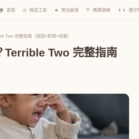
🏠
首頁
🫁
喘息工具
🔥
育兒崩潰
💛
媽媽情緒
👩‍👧
親子
ble Two 完整指南（原因×對策×地雷）
rrible Two 完整指南
）