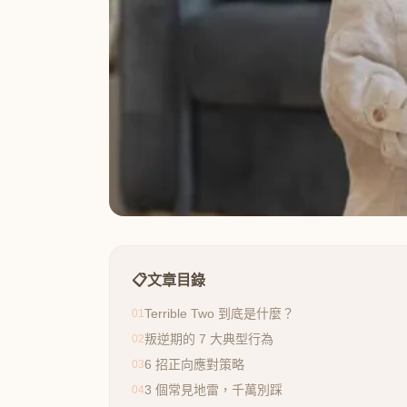
📋
文章目錄
Terrible Two 到底是什麼？
01
叛逆期的 7 大典型行為
02
6 招正向應對策略
03
3 個常見地雷，千萬別踩
04