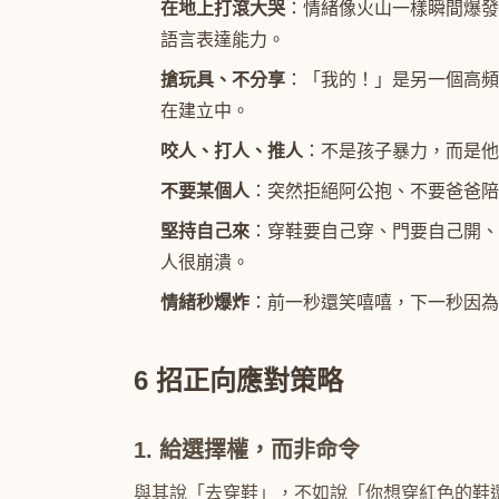
在地上打滾大哭
：情緒像火山一樣瞬間爆發
語言表達能力。
搶玩具、不分享
：「我的！」是另一個高頻
在建立中。
咬人、打人、推人
：不是孩子暴力，而是他
不要某個人
：突然拒絕阿公抱、不要爸爸陪
堅持自己來
：穿鞋要自己穿、門要自己開、
人很崩潰。
情緒秒爆炸
：前一秒還笑嘻嘻，下一秒因為
6 招正向應對策略
1. 給選擇權，而非命令
與其說「去穿鞋」，不如說「你想穿紅色的鞋