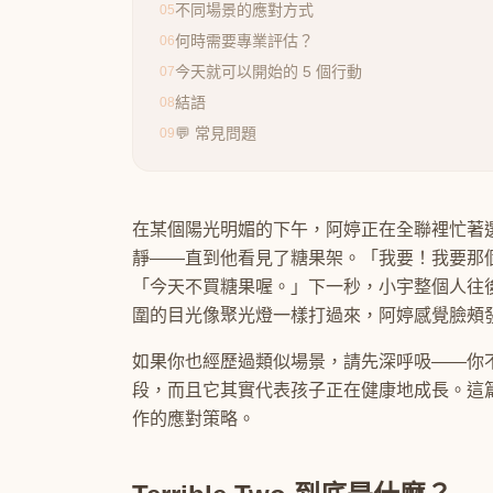
不同場景的應對方式
05
何時需要專業評估？
06
今天就可以開始的 5 個行動
07
結語
08
💬 常見問題
09
在某個陽光明媚的下午，阿婷正在全聯裡忙著
靜——直到他看見了糖果架。「我要！我要那
「今天不買糖果喔。」下一秒，小宇整個人往
圍的目光像聚光燈一樣打過來，阿婷感覺臉頰
如果你也經歷過類似場景，請先深呼吸——你不是一
段，而且它其實代表孩子正在健康地成長。這
作的應對策略。