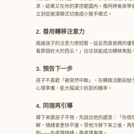
求，結果又在你的掌控範圍內。像阿婷後來學
立刻從崩潰模式切換成小幫手模式。
2. 善用轉移注意力
兩歲孩子的注意力很短暫，這反而是爸媽的優
看那個好大的西瓜！」往往就能成功轉移焦點
3. 預告下一步
孩子不喜歡「被突然中斷」。在轉換活動前給
心理準備，能大幅減少抗拒的機率。
4. 同理再引導
蹲下來跟孩子平視，先說出他的感受：「你很
解，情緒會更快平復。等他冷靜下來之後，再
則——先處理情緒，再處理事情。