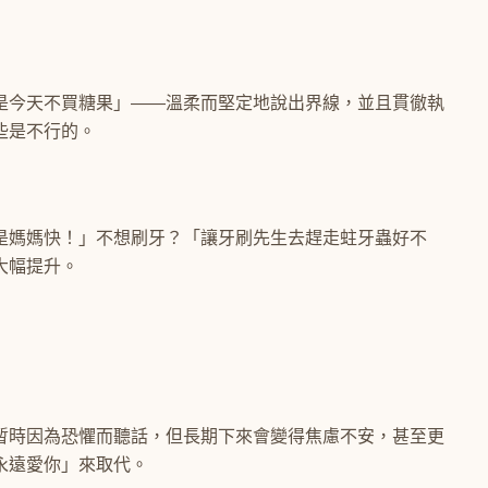
是今天不買糖果」——溫柔而堅定地說出界線，並且貫徹執
些是不行的。
是媽媽快！」不想刷牙？「讓牙刷先生去趕走蛀牙蟲好不
大幅提升。
暫時因為恐懼而聽話，但長期下來會變得焦慮不安，甚至更
永遠愛你」來取代。