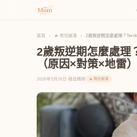
首頁
›
🔥 育兒崩潰
›
2歲叛逆期怎麼處理？Terri
2歲叛逆期怎麼處理？Te
（原因×對策×地雷
2026年3月26日
·
薇佳媽咪
🔥 育兒崩潰