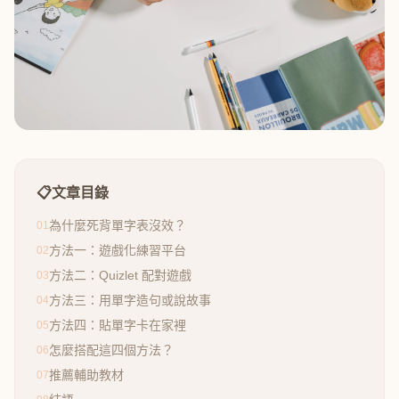
📋
文章目錄
為什麼死背單字表沒效？
01
方法一：遊戲化練習平台
02
方法二：Quizlet 配對遊戲
03
方法三：用單字造句或說故事
04
方法四：貼單字卡在家裡
05
怎麼搭配這四個方法？
06
推薦輔助教材
07