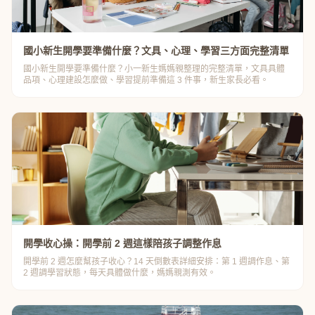
國小新生開學要準備什麼？文具、心理、學習三方面完整清單
國小新生開學要準備什麼？小一新生媽媽親整理的完整清單，文具具體
品項、心理建設怎麼做、學習提前準備這 3 件事，新生家長必看。
開學收心操：開學前 2 週這樣陪孩子調整作息
開學前 2 週怎麼幫孩子收心？14 天倒數表詳細安排：第 1 週調作息、第
2 週調學習狀態，每天具體做什麼，媽媽親測有效。