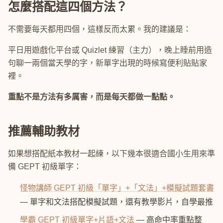
怎麼搭配這四個方法？
不需要每天都用四個，這樣反而太累。我的建議是：
平日用遊戲化平台或 Quizlet 練習（主力），晚上睡前用造
句聊一兩個當天學的字，新單字出現的時候寫便利貼貼家
裡。
重點不是方法有多厲害，而是每天都做一點點。
推薦輔助教材
如果想搭配紙本教材一起練，以下幾本很適合國小生用來準
備 GEPT 初級單字：
怪物講師 GEPT 初級「單字」+「文法」+模擬試題套書
— 單字和文法搭配模擬試題，還有教學影片，自學最推
學霸 GEPT 初級單字+片語+文法
— 高命中率重點整