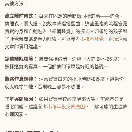
其他方法：
建立睡前儀式：
每天在固定的時間做同樣的事——洗澡、
換睡衣、關大燈、說故事或唱搖籃曲。這些重複的流程會讓
寶寶的身體自動進入「準備睡覺」的模式。如果妳的孩子到
了睡覺時間還是精力旺盛，可以參考
小孩不睡覺一直玩
這篇
文章的實用建議。
調整睡眠環境：
房間保持微暗、涼爽（大約 24～26 度），
選擇透氣的寢具。一個舒適的環境是好眠的基礎。
觀察作息規律：
注意寶寶白天的小睡時間和長度，避免傍
晚太晚才午睡，否則晚上容易不想睡。
了解哭鬧原因：
如果寶寶半夜經常醒來大哭，可能不只是
睡眠問題。建議參考
小孩半夜哭鬧原因
，了解可能的生理或
心理因素。