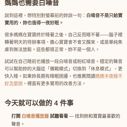
媽媽也需要白噪音
說到這裡，想特別對螢幕前的妳說一句：
白噪音不是只給寶
寶用的，妳也值得一夜好眠。
很多媽媽在寶寶終於睡著之後，自己反而睡不著——腦子裡
轉著明天的待辦事項、擔心寶寶會不會又醒來、或是單純焦
慮到無法放鬆。這些都很正常，妳不是一個人。
試試在自己睡前也播放一段白噪音或粉紅噪音。穩定的聲音
可以幫助妳的大腦從「備戰模式」切換到「休息模式」，更
快入睡。如果妳長期有睡眠困擾，也推薦閱讀
媽媽半夜睡不
好怎麼辦
，裡面有更多實用的改善方法。
今天就可以做的 4 件事
打開
白噪音播放器
試聽看看
— 找到妳和寶寶最喜歡的
聲音。