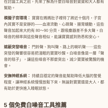
在討論工具之前，先來了解為什麼白噪音對寶寶和大人都有
幫助。
模擬子宮環境：
寶寶在媽媽肚子裡待了將近十個月，子宮
內其實不是安靜的——血液流動、心跳聲、腸胃蠕動，這些
聲音加起來大約有 80～90 分貝，跟吸塵器差不多大聲。白
噪音的頻率與這些聲音相似，能讓寶寶感到熟悉和安心。
遮蔽突發噪音：
門鈴聲、狗叫聲、路上的喇叭聲⋯⋯這些
突發的聲響很容易把淺眠的寶寶吵醒。白噪音像是一層「聲
音的毯子」，讓這些噪音不那麼突出，減少寶寶被驚醒的機
會。
安撫神經系統：
持續且穩定的聲音能幫助降低大腦的警覺
程度，讓神經系統慢慢放鬆下來，無論對寶寶還是大人，都
有助於更快進入睡眠狀態。
5 個免費白噪音工具推薦