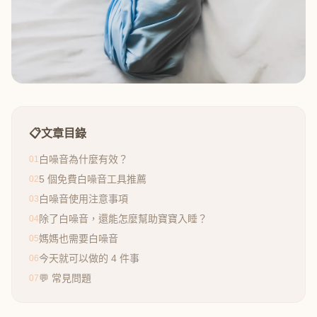
📋
文章目錄
白噪音為什麼有效？
01
5 個免費白噪音工具推薦
02
白噪音使用注意事項
03
除了白噪音，還能怎麼幫助寶寶入睡？
04
媽媽也需要白噪音
05
今天就可以做的 4 件事
06
💬 常見問題
07