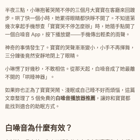
半夜三點，小琳抱著哭鬧不停的三個月大寶寶在客廳來回踱
步。哄了快一個小時，她累得眼睛都快睜不開了。不知道第
幾次拿起手機想查「寶寶哭不停怎麼辦」時，她隨手點開了
一個白噪音 App，按下播放鍵——手機傳出輕柔的雨聲。
神奇的事情發生了。寶寶的哭聲漸漸變小，小手不再揮舞，
三分鐘後竟然安靜地閉上了眼睛。
小琳愣了好幾秒，不敢相信。從那天起，白噪音成了她最離
不開的「哄睡神器」。
如果妳也正為了寶寶哭鬧、淺眠或自己睡不好而煩惱，這篇
文章整理了 5 個免費的
白噪音播放器推薦
，讓妳和寶寶都
能找到適合的助眠方式。
白噪音為什麼有效？