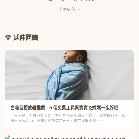
了解更多 →
💛 延伸閱讀
白噪音播放器推薦：5 個免費工具幫寶寶＆媽媽一夜好眠
半夜三點，小琳抱著哭鬧不停的寶寶在客廳來回踱步，無意間打開手機
的白噪音 App，沒想到寶寶竟然在三分鐘內安靜下來⋯⋯