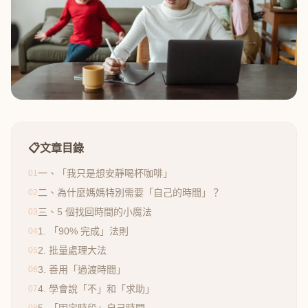
📋
文章目錄
一、「我只是想安靜喝杯咖啡」
01
二、為什麼媽媽特別需要「自己的時間」？
02
三、5 個找回時間的小魔法
03
1. 「90% 完成」法則
04
2. 批量處理大法
05
3. 善用「過渡時間」
06
4. 學會說「不」和「求助」
07